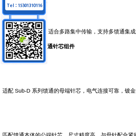
50 针大容量配置，适合多路集中传输，支持多馈通集
二、Sub‑D 真空馈通针芯组件
适配 Sub‑D 系列馈通的母端针芯，电气连接可靠，镀
匹配馈通本体的公端针芯，尺寸精度高，与母针配合紧