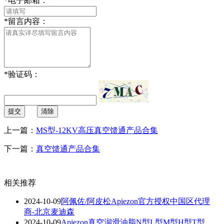
*
电子邮箱：
*
留言内容：
*
验证码：
提交
清除
上一篇：
MS型-12KV高压真空馈通产品合集
下一篇：
真空馈通产品合集
相关推荐
2024-10-09
阿佩佐/阿皮松Apiezon官方授权中国区代理
商-北京麦迪森
2024-10-09
Apiezon真空润滑油脂N型L型M型H型T型