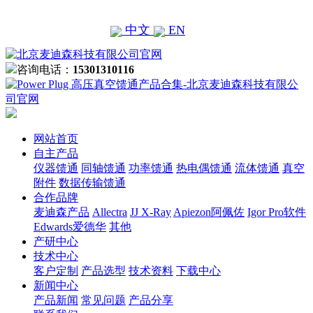
中文
EN
咨询电话：
15301310116
网站首页
自主产品
仪器馈通
同轴馈通
功率馈通
热电偶馈通
流体馈通
真空
附件
数据传输馈通
合作品牌
麦迪森产品
Allectra
JJ X-Ray
Apiezon阿佩佐
Igor Pro软件
Edwards爱德华
其他
产研中心
技术中心
客户定制
产品选型
技术资料
下载中心
新闻中心
产品新闻
常见问题
产品分享