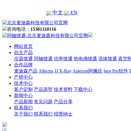
中文
EN
咨询电话：
15301310116
网站首页
自主产品
仪器馈通
同轴馈通
功率馈通
热电偶馈通
流体馈通
真空
合作品牌
麦迪森产品
Allectra
JJ X-Ray
Apiezon阿佩佐
Igor Pro软件
产研中心
技术中心
客户定制
产品选型
技术资料
下载中心
新闻中心
产品新闻
常见问题
产品分享
联系我们
关于我们
联系我们
招贤纳士