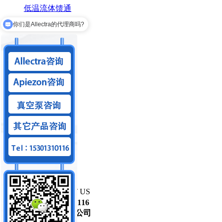
低温流体馈通
你们是Allectra的代理商吗?
真空附件
你们可以做狭缝系统吗？
真空插针
真空线缆
真空热缩管
真空拖链
数据传输馈通
RJ45真空馈通
USB真空馈通
HDMI真空馈通
联系我们
/ CONTACT US
咨询电话
15301310116
北京麦迪森科技有限公司