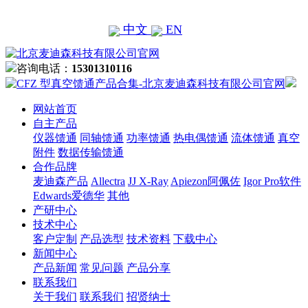
中文
EN
咨询电话：
15301310116
网站首页
自主产品
仪器馈通
同轴馈通
功率馈通
热电偶馈通
流体馈通
真空
附件
数据传输馈通
合作品牌
麦迪森产品
Allectra
JJ X-Ray
Apiezon阿佩佐
Igor Pro软件
Edwards爱德华
其他
产研中心
技术中心
客户定制
产品选型
技术资料
下载中心
新闻中心
产品新闻
常见问题
产品分享
联系我们
关于我们
联系我们
招贤纳士