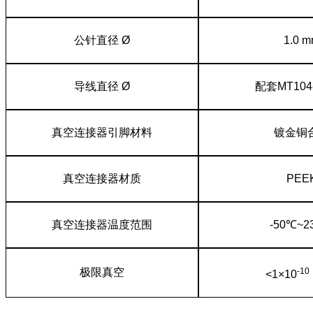
公针直径 Ø
1.0 
导线直径 Ø
配套MT104
真空连接器引脚材料
镀金铜
真空连接器材质
PEE
真空连接器温度范围
-50℃~2
极限真空
-10
<1×10