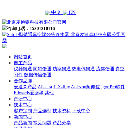
中文
EN
咨询电话：
15301310116
网站首页
自主产品
仪器馈通
同轴馈通
功率馈通
热电偶馈通
流体馈通
真空
附件
数据传输馈通
合作品牌
麦迪森产品
Allectra
JJ X-Ray
Apiezon阿佩佐
Igor Pro软件
Edwards爱德华
其他
产研中心
技术中心
客户定制
产品选型
技术资料
下载中心
新闻中心
产品新闻
常见问题
产品分享