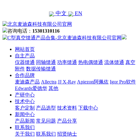
中文
EN
咨询电话：
15301310116
网站首页
自主产品
仪器馈通
同轴馈通
功率馈通
热电偶馈通
流体馈通
真空
附件
数据传输馈通
合作品牌
麦迪森产品
Allectra
JJ X-Ray
Apiezon阿佩佐
Igor Pro软件
Edwards爱德华
其他
产研中心
技术中心
客户定制
产品选型
技术资料
下载中心
新闻中心
产品新闻
常见问题
产品分享
联系我们
关于我们
联系我们
招贤纳士