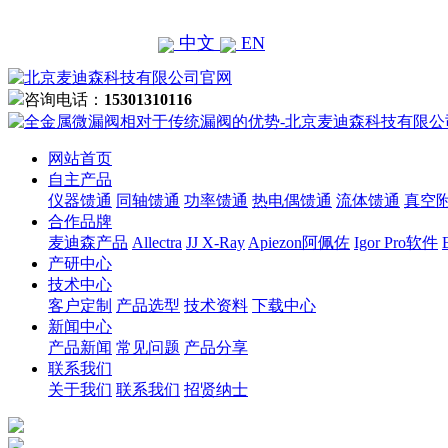
中文
EN
咨询电话：
15301310116
网站首页
自主产品
仪器馈通
同轴馈通
功率馈通
热电偶馈通
流体馈通
真空
合作品牌
麦迪森产品
Allectra
JJ X-Ray
Apiezon阿佩佐
Igor Pro软件
产研中心
技术中心
客户定制
产品选型
技术资料
下载中心
新闻中心
产品新闻
常见问题
产品分享
联系我们
关于我们
联系我们
招贤纳士