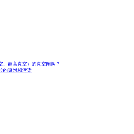
空、超高真空）的真空闸阀？
粒的吸附和污染