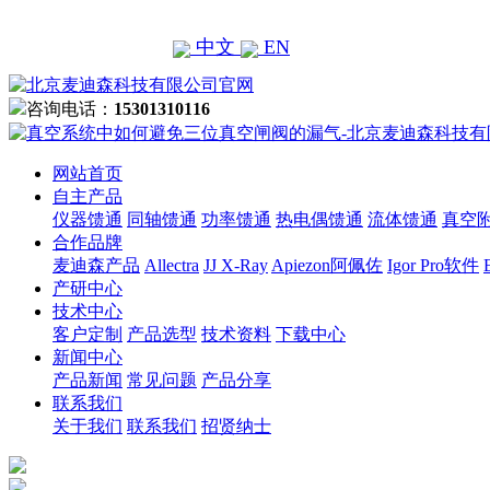
中文
EN
咨询电话：
15301310116
网站首页
自主产品
仪器馈通
同轴馈通
功率馈通
热电偶馈通
流体馈通
真空
合作品牌
麦迪森产品
Allectra
JJ X-Ray
Apiezon阿佩佐
Igor Pro软件
产研中心
技术中心
客户定制
产品选型
技术资料
下载中心
新闻中心
产品新闻
常见问题
产品分享
联系我们
关于我们
联系我们
招贤纳士