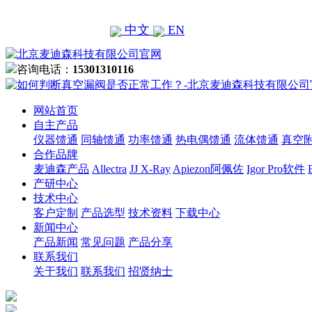
中文
EN
咨询电话：
15301310116
网站首页
自主产品
仪器馈通
同轴馈通
功率馈通
热电偶馈通
流体馈通
真空
合作品牌
麦迪森产品
Allectra
JJ X-Ray
Apiezon阿佩佐
Igor Pro软件
产研中心
技术中心
客户定制
产品选型
技术资料
下载中心
新闻中心
产品新闻
常见问题
产品分享
联系我们
关于我们
联系我们
招贤纳士