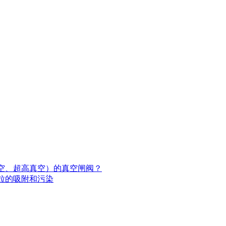
空、超高真空）的真空闸阀？
粒的吸附和污染