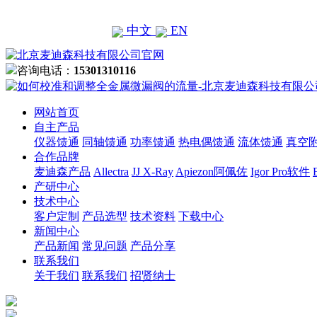
中文
EN
咨询电话：
15301310116
网站首页
自主产品
仪器馈通
同轴馈通
功率馈通
热电偶馈通
流体馈通
真空
合作品牌
麦迪森产品
Allectra
JJ X-Ray
Apiezon阿佩佐
Igor Pro软件
产研中心
技术中心
客户定制
产品选型
技术资料
下载中心
新闻中心
产品新闻
常见问题
产品分享
联系我们
关于我们
联系我们
招贤纳士