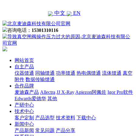
中文
EN
咨询电话：
15301310116
网站首页
自主产品
仪器馈通
同轴馈通
功率馈通
热电偶馈通
流体馈通
真空
附件
数据传输馈通
合作品牌
麦迪森产品
Allectra
JJ X-Ray
Apiezon阿佩佐
Igor Pro软件
Edwards爱德华
其他
产研中心
技术中心
客户定制
产品选型
技术资料
下载中心
新闻中心
产品新闻
常见问题
产品分享