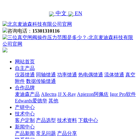
中文
EN
咨询电话：
15301310116
网站首页
自主产品
仪器馈通
同轴馈通
功率馈通
热电偶馈通
流体馈通
真空
附件
数据传输馈通
合作品牌
麦迪森产品
Allectra
JJ X-Ray
Apiezon阿佩佐
Igor Pro软件
Edwards爱德华
其他
产研中心
技术中心
客户定制
产品选型
技术资料
下载中心
新闻中心
产品新闻
常见问题
产品分享