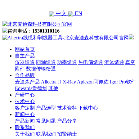
中文
EN
咨询电话：
15301310116
网站首页
自主产品
仪器馈通
同轴馈通
功率馈通
热电偶馈通
流体馈通
真空
附件
数据传输馈通
合作品牌
麦迪森产品
Allectra
JJ X-Ray
Apiezon阿佩佐
Igor Pro软件
Edwards爱德华
其他
产研中心
技术中心
客户定制
产品选型
技术资料
下载中心
新闻中心
产品新闻
常见问题
产品分享
联系我们
关于我们
联系我们
招贤纳士