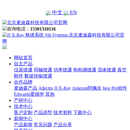
中文
EN
咨询电话：
15301310116
网站首页
自主产品
仪器馈通
同轴馈通
功率馈通
热电偶馈通
流体馈通
真空
附件
数据传输馈通
合作品牌
麦迪森产品
Allectra
JJ X-Ray
Apiezon阿佩佐
Igor Pro软件
Edwards爱德华
其他
产研中心
技术中心
客户定制
产品选型
技术资料
下载中心
新闻中心
产品新闻
常见问题
产品分享