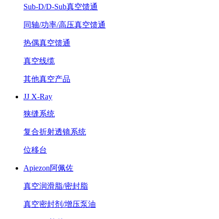
Sub-D/D-Sub真空馈通
同轴/功率/高压真空馈通
热偶真空馈通
真空线缆
其他真空产品
JJ X-Ray
狭缝系统
复合折射透镜系统
位移台
Apiezon阿佩佐
真空润滑脂/密封脂
真空密封剂/增压泵油