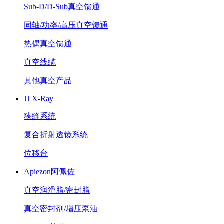
Sub-D/D-Sub真空馈通
同轴/功率/高压真空馈通
热偶真空馈通
真空线缆
其他真空产品
JJ X-Ray
狭缝系统
复合折射透镜系统
位移台
Apiezon阿佩佐
真空润滑脂/密封脂
真空密封剂/增压泵油