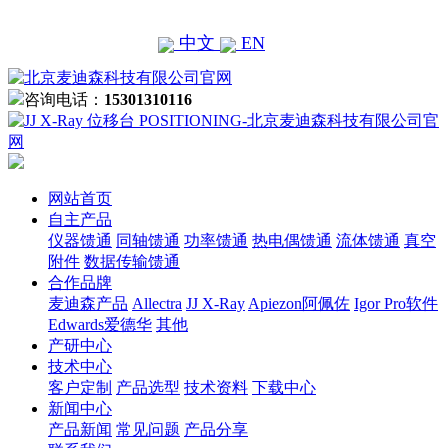
中文
EN
咨询电话：
15301310116
网站首页
自主产品
仪器馈通
同轴馈通
功率馈通
热电偶馈通
流体馈通
真空
附件
数据传输馈通
合作品牌
麦迪森产品
Allectra
JJ X-Ray
Apiezon阿佩佐
Igor Pro软件
Edwards爱德华
其他
产研中心
技术中心
客户定制
产品选型
技术资料
下载中心
新闻中心
产品新闻
常见问题
产品分享