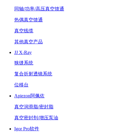
同轴/功率/高压真空馈通
热偶真空馈通
真空线缆
其他真空产品
JJ X-Ray
狭缝系统
复合折射透镜系统
位移台
Apiezon阿佩佐
真空润滑脂/密封脂
真空密封剂/增压泵油
Igor Pro软件