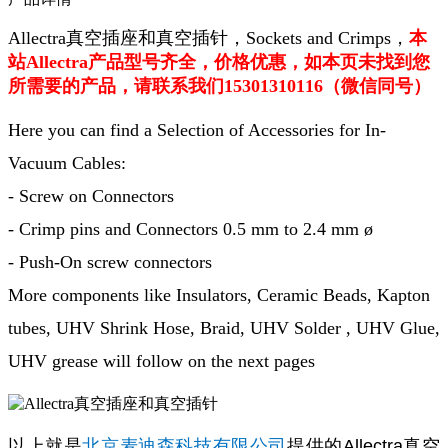
Allectra真空插座和真空插针，Sockets and Crimps
，
本
站Allectra产品型号齐全，价格优惠，如本页未找到您
所需要的产品，请联系我们15301310116（微信同号）
Here you can find a Selection of Accessories for In-
Vacuum Cables:
- Screw on Connectors
- Crimp pins and Connectors 0.5 mm to 2.4 mm ø
- Push-On screw connectors
More components like Insulators, Ceramic Beads, Kapton
tubes, UHV Shrink Hose, Braid, UHV Solder , UHV Glue,
UHV grease will follow on the next pages
以上就是
北京麦迪森科技有限公司
提供的
Allectra真空