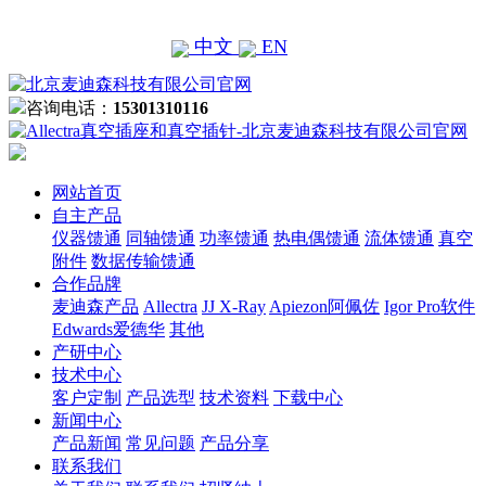
中文
EN
咨询电话：
15301310116
网站首页
自主产品
仪器馈通
同轴馈通
功率馈通
热电偶馈通
流体馈通
真空
附件
数据传输馈通
合作品牌
麦迪森产品
Allectra
JJ X-Ray
Apiezon阿佩佐
Igor Pro软件
Edwards爱德华
其他
产研中心
技术中心
客户定制
产品选型
技术资料
下载中心
新闻中心
产品新闻
常见问题
产品分享
联系我们