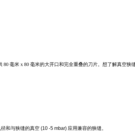
的刀片，提供 80 毫米 x 80 毫米的大开口和完全重叠的刀片。想
的孔径和与狭缝的真空 (10 -5 mbar) 应用兼容的狭缝。