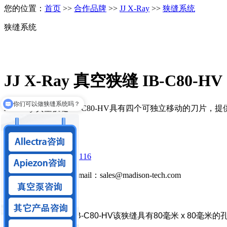
您的位置：
首页
>>
合作品牌
>>
JJ X-Ray
>>
狭缝系统
狭缝系统
JJ X-Ray 真空狭缝 IB-C80-HV
你们可以做狭缝系统吗？
真空线缆有吗?
JJ X-Ray 真空狭缝 IB-C80-HV具有四个可独立移动
请咨询客服。
立即咨询
立即咨询
咨询电话 ：
15301310116
微信：15301310116
Email：sales@madison-tech.com
产品详情
JJ X-Ray 真空狭缝 IB-C80-HV该狭缝具有80毫米 x 80毫米