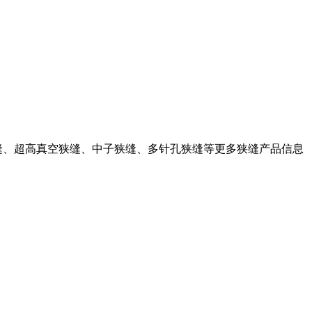
了解真空狭缝、超高真空狭缝、中子狭缝、多针孔狭缝等更多狭缝产品信息