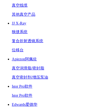
真空线缆
其他真空产品
JJ X-Ray
狭缝系统
复合折射透镜系统
位移台
Apiezon阿佩佐
真空润滑脂/密封脂
真空密封剂/增压泵油
Igor Pro软件
Igor Pro软件
Edwards爱德华