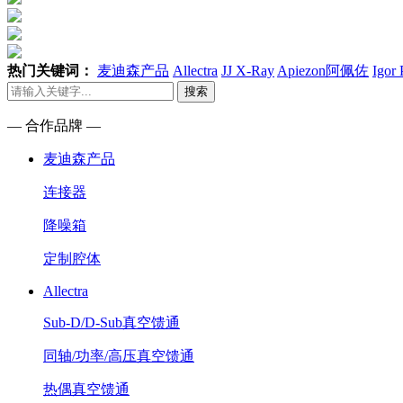
热门关键词：
麦迪森产品
Allectra
JJ X-Ray
Apiezon阿佩佐
Igor
搜索
— 合作品牌 —
麦迪森产品
连接器
降噪箱
定制腔体
Allectra
Sub-D/D-Sub真空馈通
同轴/功率/高压真空馈通
热偶真空馈通