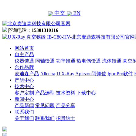
中文
EN
咨询电话：
15301310116
网站首页
自主产品
仪器馈通
同轴馈通
功率馈通
热电偶馈通
流体馈通
真空
合作品牌
麦迪森产品
Allectra
JJ X-Ray
Apiezon阿佩佐
Igor Pro软件
产研中心
技术中心
客户定制
产品选型
技术资料
下载中心
新闻中心
产品新闻
常见问题
产品分享
联系我们
关于我们
联系我们
招贤纳士