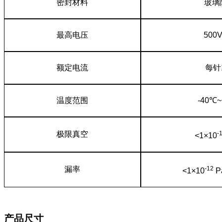
密封材料
玻璃
最高电压
500
额定电流
每针
温度范围
-40℃
极限真空
-
<1×10
漏率
-12
<1×10
P
产品尺寸