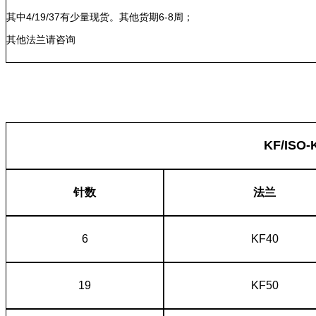
其中4/19/37有少量现货。其他货期6-8周；
其他法兰请咨询
KF/ISO
针数
法兰
6
KF40
19
KF50