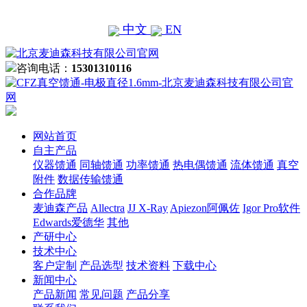
中文
EN
咨询电话：
15301310116
网站首页
自主产品
仪器馈通
同轴馈通
功率馈通
热电偶馈通
流体馈通
真空
附件
数据传输馈通
合作品牌
麦迪森产品
Allectra
JJ X-Ray
Apiezon阿佩佐
Igor Pro软件
Edwards爱德华
其他
产研中心
技术中心
客户定制
产品选型
技术资料
下载中心
新闻中心
产品新闻
常见问题
产品分享