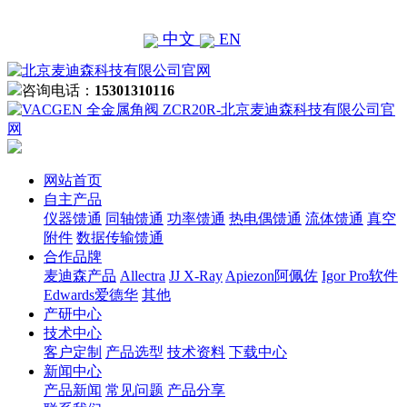
中文
EN
咨询电话：
15301310116
网站首页
自主产品
仪器馈通
同轴馈通
功率馈通
热电偶馈通
流体馈通
真空
附件
数据传输馈通
合作品牌
麦迪森产品
Allectra
JJ X-Ray
Apiezon阿佩佐
Igor Pro软件
Edwards爱德华
其他
产研中心
技术中心
客户定制
产品选型
技术资料
下载中心
新闻中心
产品新闻
常见问题
产品分享