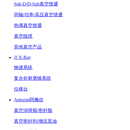
Sub-D/D-Sub真空馈通
同轴/功率/高压真空馈通
热偶真空馈通
真空线缆
其他真空产品
JJ X-Ray
狭缝系统
复合折射透镜系统
位移台
Apiezon阿佩佐
真空润滑脂/密封脂
真空密封剂/增压泵油