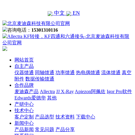
中文
EN
咨询电话：
15301310116
网站首页
自主产品
仪器馈通
同轴馈通
功率馈通
热电偶馈通
流体馈通
真空
附件
数据传输馈通
合作品牌
麦迪森产品
Allectra
JJ X-Ray
Apiezon阿佩佐
Igor Pro软件
Edwards爱德华
其他
产研中心
技术中心
客户定制
产品选型
技术资料
下载中心
新闻中心
产品新闻
常见问题
产品分享