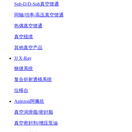
Sub-D/D-Sub真空馈通
同轴/功率/高压真空馈通
热偶真空馈通
真空线缆
其他真空产品
JJ X-Ray
狭缝系统
复合折射透镜系统
位移台
Apiezon阿佩佐
真空润滑脂/密封脂
真空密封剂/增压泵油