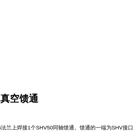
超高真空馈通
6，KF16法兰上焊接1个SHV50同轴馈通。馈通的一端为S