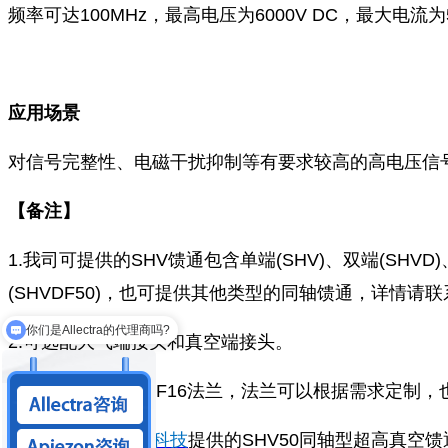
频率可达100MHz，最高电压为6000V DC，最大电流为
应用场景
对信号完整性、电磁干扰抑制等有要求较高的高电压信
【备注】
1.我司可提供的SHV馈通包含单端(SHV)、双端(SHVD)
(SHVDF50)，也可提供其他类型的同轴馈通，详情请
你们是Allectra的代理商吗?
2.可选配大气端接头和真空端接头。
3.最小兼容CF16/KF16法兰，法兰可以根据需求
以上由
北京麦迪森科技
提供的SHV50同轴型超高真空