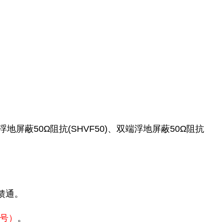
端浮地屏蔽50Ω阻抗(SHVF50)、双端浮地屏蔽50Ω阻抗
馈通。
同号）
。