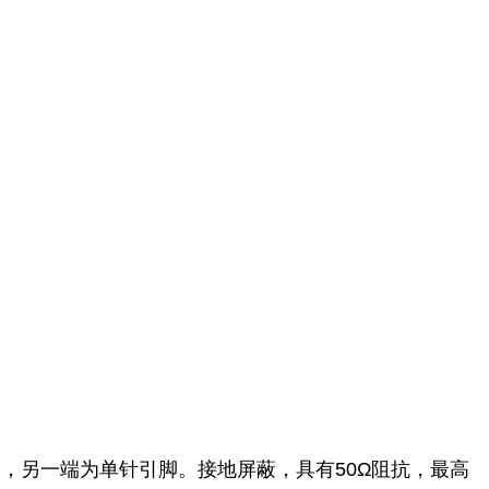
HV接口，另一端为单针引脚。接地屏蔽，具有50Ω阻抗，最高