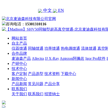
中文
EN
咨询电话：
15301310116
网站首页
自主产品
仪器馈通
同轴馈通
功率馈通
热电偶馈通
流体馈通
真空
合作品牌
麦迪森产品
Allectra
JJ X-Ray
Apiezon阿佩佐
Igor Pro软件
产研中心
技术中心
客户定制
产品选型
技术资料
下载中心
新闻中心
产品新闻
常见问题
产品分享
联系我们
关于我们
联系我们
招贤纳士