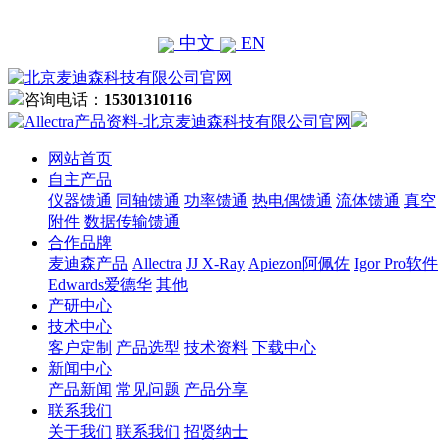
中文
EN
咨询电话：
15301310116
网站首页
自主产品
仪器馈通
同轴馈通
功率馈通
热电偶馈通
流体馈通
真空
附件
数据传输馈通
合作品牌
麦迪森产品
Allectra
JJ X-Ray
Apiezon阿佩佐
Igor Pro软件
Edwards爱德华
其他
产研中心
技术中心
客户定制
产品选型
技术资料
下载中心
新闻中心
产品新闻
常见问题
产品分享
联系我们
关于我们
联系我们
招贤纳士