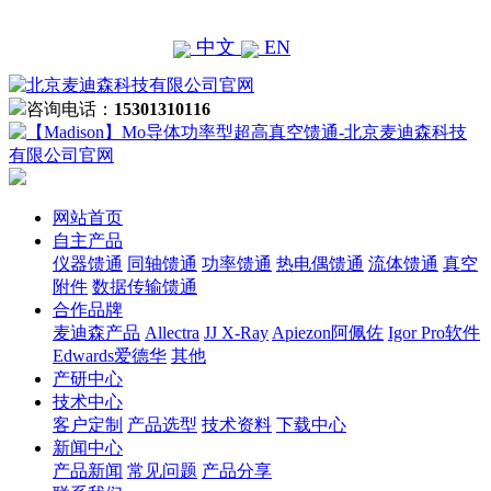
中文
EN
咨询电话：
15301310116
网站首页
自主产品
仪器馈通
同轴馈通
功率馈通
热电偶馈通
流体馈通
真空
附件
数据传输馈通
合作品牌
麦迪森产品
Allectra
JJ X-Ray
Apiezon阿佩佐
Igor Pro软件
Edwards爱德华
其他
产研中心
技术中心
客户定制
产品选型
技术资料
下载中心
新闻中心
产品新闻
常见问题
产品分享