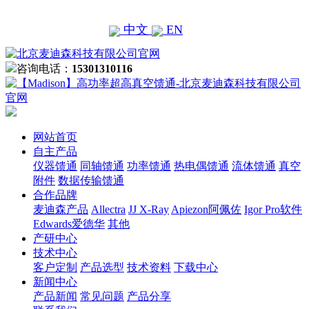
中文
EN
咨询电话：
15301310116
网站首页
自主产品
仪器馈通
同轴馈通
功率馈通
热电偶馈通
流体馈通
真空
附件
数据传输馈通
合作品牌
麦迪森产品
Allectra
JJ X-Ray
Apiezon阿佩佐
Igor Pro软件
Edwards爱德华
其他
产研中心
技术中心
客户定制
产品选型
技术资料
下载中心
新闻中心
产品新闻
常见问题
产品分享