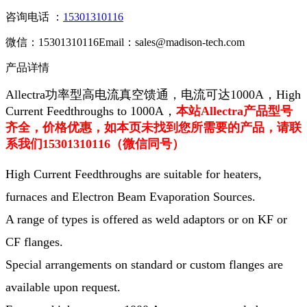
咨询电话 ：
15301310116
微信：15301310116
Email：sales@madison-tech.com
产品详情
Allectra功率型高电流真空馈通，电流可达1000A，
High
Current Feedthroughs to 1000A
，
本站Allectra产品型号
齐全，价格优惠，如本页未找到您所需要的产品，请联
系我们15301310116（微信同号）
High Current Feedthroughs are suitable for heaters,
furnaces and Electron Beam Evaporation Sources.
A range of types is offered as weld adaptors or on KF or
CF flanges.
Special arrangements on standard or custom flanges are
available upon request.