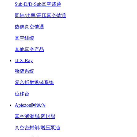
Sub-D/D-Sub真空馈通
同轴/功率/高压真空馈通
热偶真空馈通
真空线缆
其他真空产品
JJ X-Ray
狭缝系统
复合折射透镜系统
位移台
Apiezon阿佩佐
真空润滑脂/密封脂
真空密封剂/增压泵油