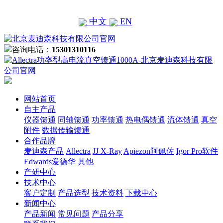
中文
EN
咨询电话：
15301310116
网站首页
自主产品
仪器馈通
同轴馈通
功率馈通
热电偶馈通
流体馈通
真空
附件
数据传输馈通
合作品牌
麦迪森产品
Allectra
JJ X-Ray
Apiezon阿佩佐
Igor Pro软件
Edwards爱德华
其他
产研中心
技术中心
客户定制
产品选型
技术资料
下载中心
新闻中心
产品新闻
常见问题
产品分享