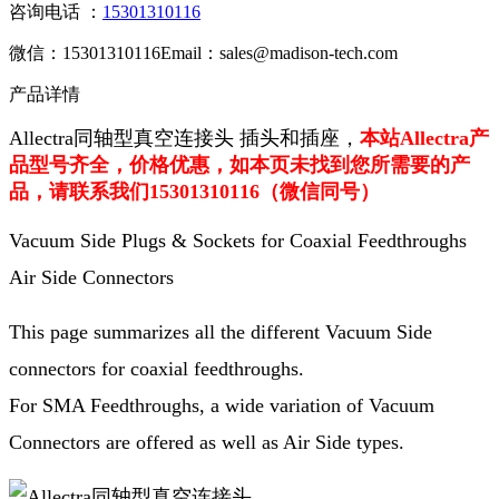
咨询电话 ：
15301310116
微信：15301310116
Email：sales@madison-tech.com
产品详情
Allectra同轴型真空连接头 插头和插座
，
本站Allectra产
品型号齐全，价格优惠，如本页未找到您所需要的产
品，请联系我们15301310116（微信同号）
Vacuum Side Plugs & Sockets for Coaxial Feedthroughs
Air Side Connectors
This page summarizes all the different Vacuum Side
connectors for coaxial feedthroughs.
For SMA Feedthroughs, a wide variation of Vacuum
Connectors are offered as well as Air Side types.