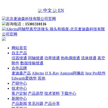
中文
EN
咨询电话：
15301310116
网站首页
自主产品
仪器馈通
同轴馈通
功率馈通
热电偶馈通
流体馈通
真空
附件
数据传输馈通
合作品牌
麦迪森产品
Allectra
JJ X-Ray
Apiezon阿佩佐
Igor Pro软件
Edwards爱德华
其他
产研中心
技术中心
客户定制
产品选型
技术资料
下载中心
新闻中心
产品新闻
常见问题
产品分享