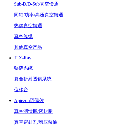
Sub-D/D-Sub真空馈通
同轴/功率/高压真空馈通
热偶真空馈通
真空线缆
其他真空产品
JJ X-Ray
狭缝系统
复合折射透镜系统
位移台
Apiezon阿佩佐
真空润滑脂/密封脂
真空密封剂/增压泵油