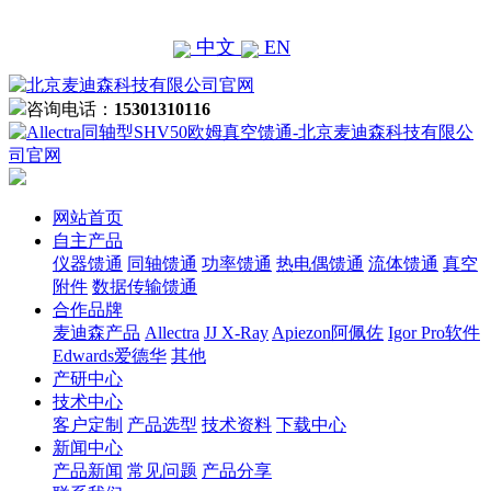
中文
EN
咨询电话：
15301310116
网站首页
自主产品
仪器馈通
同轴馈通
功率馈通
热电偶馈通
流体馈通
真空
附件
数据传输馈通
合作品牌
麦迪森产品
Allectra
JJ X-Ray
Apiezon阿佩佐
Igor Pro软件
Edwards爱德华
其他
产研中心
技术中心
客户定制
产品选型
技术资料
下载中心
新闻中心
产品新闻
常见问题
产品分享