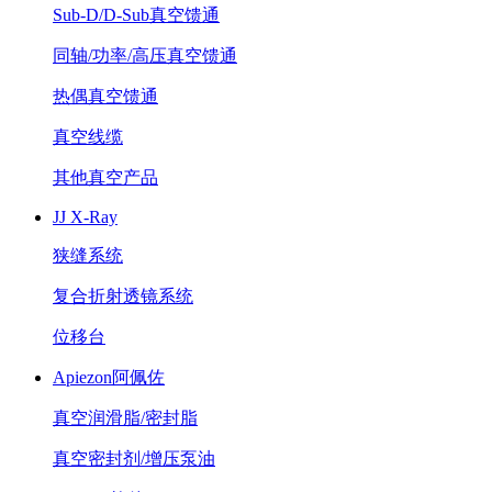
Sub-D/D-Sub真空馈通
同轴/功率/高压真空馈通
热偶真空馈通
真空线缆
其他真空产品
JJ X-Ray
狭缝系统
复合折射透镜系统
位移台
Apiezon阿佩佐
真空润滑脂/密封脂
真空密封剂/增压泵油