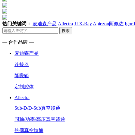
热门关键词：
麦迪森产品
Allectra
JJ X-Ray
Apiezon阿佩佐
Igor
搜索
— 合作品牌 —
麦迪森产品
连接器
降噪箱
定制腔体
Allectra
Sub-D/D-Sub真空馈通
同轴/功率/高压真空馈通
热偶真空馈通