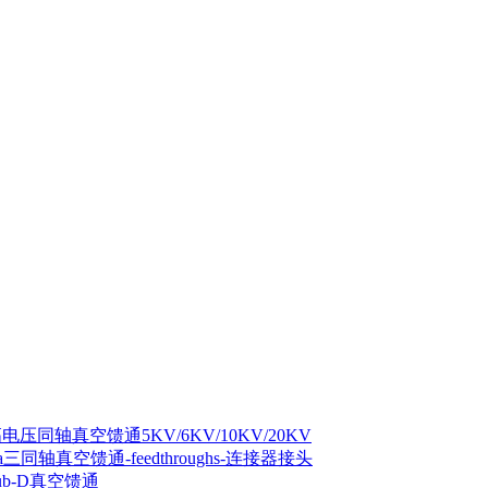
电压同轴真空馈通5KV/6KV/10KV/20KV
ctra三同轴真空馈通-feedthroughs-连接器接头
Sub-D真空馈通