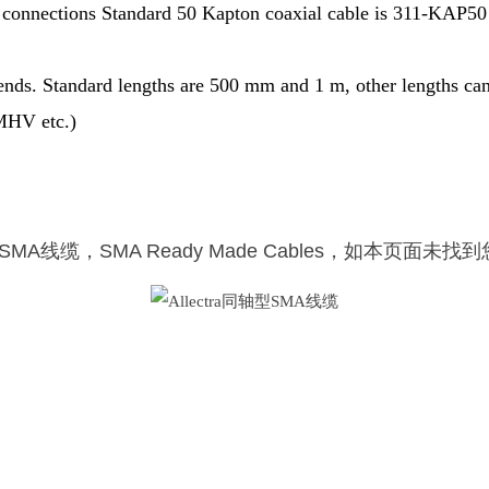
connections Standard 50 Kapton coaxial cable is 311-KAP50
 ends. Standard lengths are 500 mm and 1 m, other lengths ca
MHV etc.)
轴型SMA线缆，SMA Ready Made Cables，如本页