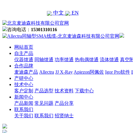
中文
EN
咨询电话：
15301310116
网站首页
自主产品
仪器馈通
同轴馈通
功率馈通
热电偶馈通
流体馈通
真空
合作品牌
麦迪森产品
Allectra
JJ X-Ray
Apiezon阿佩佐
Igor Pro软件
产研中心
技术中心
客户定制
产品选型
技术资料
下载中心
新闻中心
产品新闻
常见问题
产品分享
联系我们
关于我们
联系我们
招贤纳士