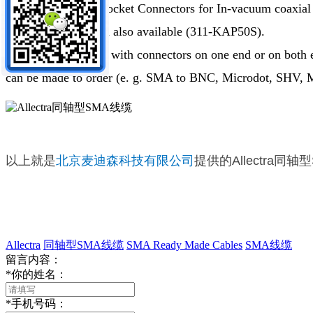
Use Female UHV Socket Connectors for In-vacuum coaxial 
A thinner 50 version also available (311-KAP50S).
Cables are available with connectors on one end or on both
can be made to order (e. g. SMA to BNC, Microdot, SHV, 
以上就是
北京麦迪森科技有限公司
提供的Allectra同
Allectra
同轴型SMA线缆
SMA Ready Made Cables
SMA线缆
留言内容：
*
你的姓名：
*
手机号码：