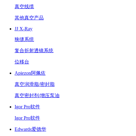
真空线缆
其他真空产品
JJ X-Ray
狭缝系统
复合折射透镜系统
位移台
Apiezon阿佩佐
真空润滑脂/密封脂
真空密封剂/增压泵油
Igor Pro软件
Igor Pro软件
Edwards爱德华