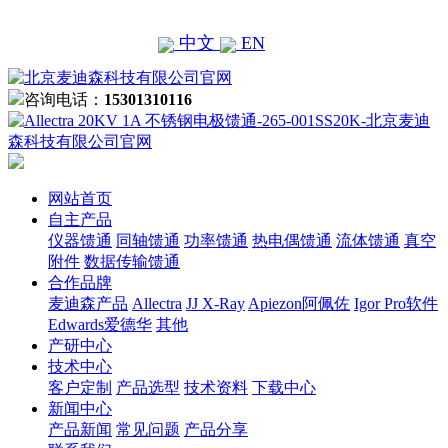
中文
EN
咨询电话：
15301310116
网站首页
自主产品
仪器馈通
同轴馈通
功率馈通
热电偶馈通
流体馈通
真空
附件
数据传输馈通
合作品牌
麦迪森产品
Allectra
JJ X-Ray
Apiezon阿佩佐
Igor Pro软件
Edwards爱德华
其他
产研中心
技术中心
客户定制
产品选型
技术资料
下载中心
新闻中心
产品新闻
常见问题
产品分享