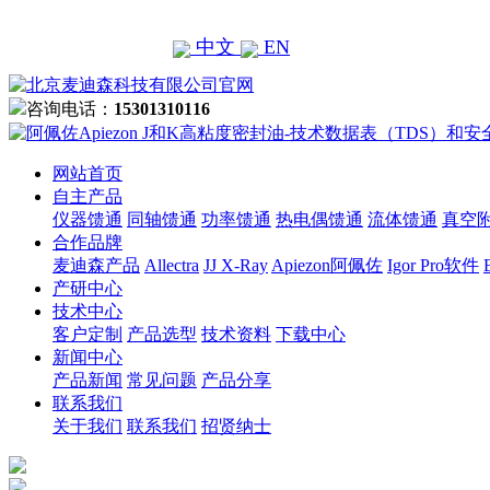
中文
EN
咨询电话：
15301310116
网站首页
自主产品
仪器馈通
同轴馈通
功率馈通
热电偶馈通
流体馈通
真空
合作品牌
麦迪森产品
Allectra
JJ X-Ray
Apiezon阿佩佐
Igor Pro软件
产研中心
技术中心
客户定制
产品选型
技术资料
下载中心
新闻中心
产品新闻
常见问题
产品分享
联系我们
关于我们
联系我们
招贤纳士