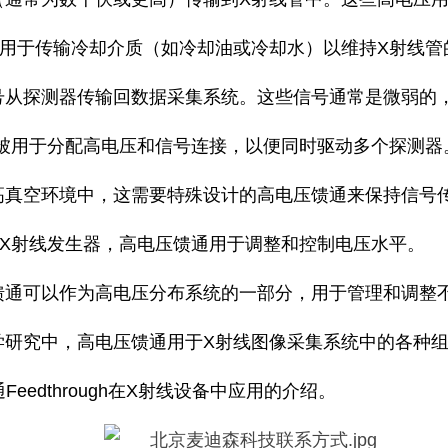
还用于传输冷却介质（如冷却油或冷却水）以维持X射线管
号从探测器传输回数据采集系统。这些信号通常是微弱的
被用于分配高电压和信号连接，以便同时驱动多个探测器
高真空环境中，这需要特殊设计的高电压馈通来保持信号
的X射线发生器，高电压馈通用于调整和控制电压水平。
馈通可以作为高电压分布系统的一部分，用于管理和调整
学研究中，高电压馈通用于X射线图像采集系统中的各种
eedthrough在X射线设备中应用的介绍。