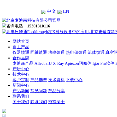
中文
EN
咨询电话：
15301310116
网站首页
自主产品
仪器馈通
同轴馈通
功率馈通
热电偶馈通
流体馈通
真空
合作品牌
麦迪森产品
Allectra
JJ X-Ray
Apiezon阿佩佐
Igor Pro软件
产研中心
技术中心
客户定制
产品选型
技术资料
下载中心
新闻中心
产品新闻
常见问题
产品分享
联系我们
关于我们
联系我们
招贤纳士