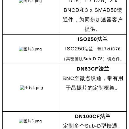
D15
、
1 x D25
、
2 x
BNCD
和
3 x SMAD50
馈
通件，为同步加速器客户
提供。
ISO250
法兰
ISO250
17xHD78
法兰，带
Sub-D 78
（高密度版
）馈通件。
DN63CF
法兰
BNC
至微点馈通，带有用
于晶振片的定制框架。
DN100CF
法兰
定制多个
Sub-D
型馈通。