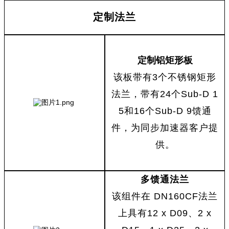
定制法兰
定制铝矩形板
该板带有
3
个不锈钢矩形
法兰，带有
24
个
Sub-D 1
5
和
16
个
Sub-D 9
馈通
件，为同步加速器客户提
供。
多馈通法兰
该组件在
DN160CF
法兰
上具有
12 x D09
、
2 x