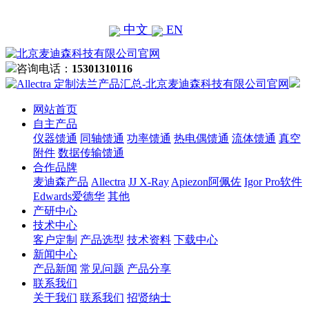
中文
EN
咨询电话：
15301310116
网站首页
自主产品
仪器馈通
同轴馈通
功率馈通
热电偶馈通
流体馈通
真空
附件
数据传输馈通
合作品牌
麦迪森产品
Allectra
JJ X-Ray
Apiezon阿佩佐
Igor Pro软件
Edwards爱德华
其他
产研中心
技术中心
客户定制
产品选型
技术资料
下载中心
新闻中心
产品新闻
常见问题
产品分享
联系我们
关于我们
联系我们
招贤纳士