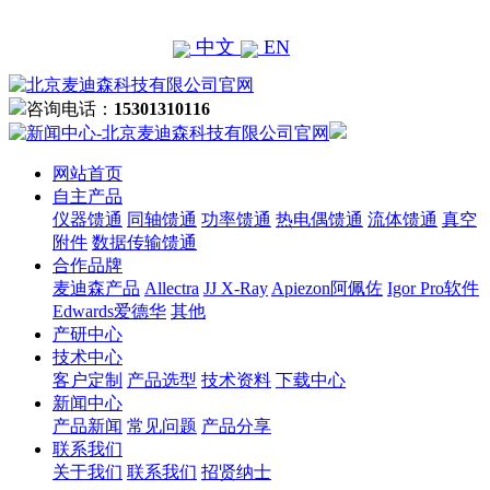
中文
EN
咨询电话：
15301310116
网站首页
自主产品
仪器馈通
同轴馈通
功率馈通
热电偶馈通
流体馈通
真空
附件
数据传输馈通
合作品牌
麦迪森产品
Allectra
JJ X-Ray
Apiezon阿佩佐
Igor Pro软件
Edwards爱德华
其他
产研中心
技术中心
客户定制
产品选型
技术资料
下载中心
新闻中心
产品新闻
常见问题
产品分享
联系我们
关于我们
联系我们
招贤纳士