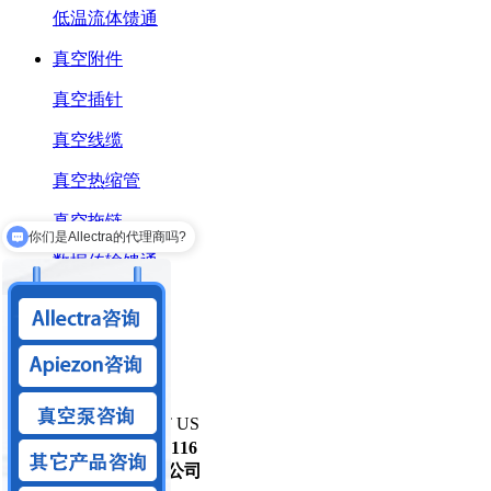
低温流体馈通
真空附件
真空插针
真空线缆
真空热缩管
真空拖链
你们是Allectra的代理商吗?
数据传输馈通
RJ45真空馈通
USB真空馈通
HDMI真空馈通
联系我们
/ CONTACT US
咨询电话
15301310116
北京麦迪森科技有限公司