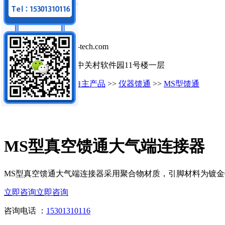
手机：15301310116
微信：15301310116
邮箱：sales@madison-tech.com
地址：北京市海淀区中关村软件园11号楼一层
您的位置：
首页
>>
自主产品
>>
仪器馈通
>>
MS型馈通
MS型馈通
MS型真空馈通大气端连接器
MS型真空馈通大气端连接器采用聚合物材质，引脚材料为镀金铜合金
立即咨询
立即咨询
咨询电话 ：
15301310116