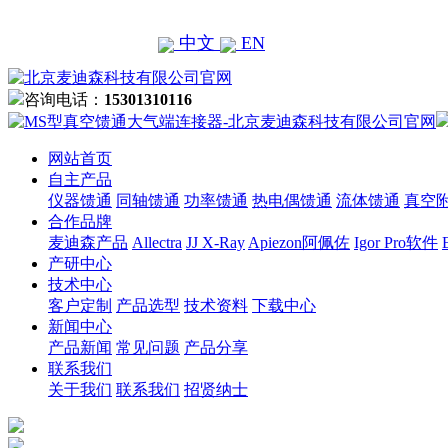
中文
EN
咨询电话：
15301310116
网站首页
自主产品
仪器馈通
同轴馈通
功率馈通
热电偶馈通
流体馈通
真空
合作品牌
麦迪森产品
Allectra
JJ X-Ray
Apiezon阿佩佐
Igor Pro软件
产研中心
技术中心
客户定制
产品选型
技术资料
下载中心
新闻中心
产品新闻
常见问题
产品分享
联系我们
关于我们
联系我们
招贤纳士