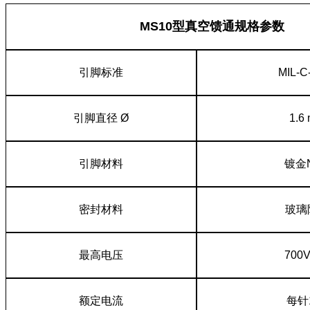
MS10型真空馈通规格参数
引脚标准
MIL-C
引脚直径 Ø
1.6
引脚材料
镀金N
密封材料
玻璃
最高电压
700
额定电流
每针