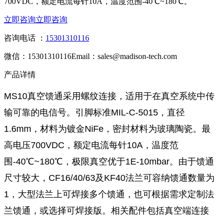
700VDC，额定电流每针10A，温度范围-40℃~180℃。
立即咨询
立即咨询
咨询电话 ：
15301310116
微信：15301310116
Email：sales@madison-tech.com
产品详情
MS10真空馈通采用螺纹连接，适用于在真空系统中传
输可靠的电信号。引脚标准MIL-C-5015，直径
1.6mm，材料为镀金NiFe，密封材料为玻璃陶瓷。最
高电压700VDC，额定电流每针10A，温度范
围
-40℃~180℃
，极限真空优于1E-10mbar。由于馈通
尺寸较大，CF16/40/63及KF40法兰可容纳馈通数量为
1，大型法兰上可焊接多个馈通，也可根据需求定制法
兰馈通，或选择可焊接版。相关配件包括真空端连接