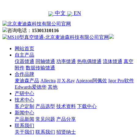
中文
EN
咨询电话：
15301310116
网站首页
自主产品
仪器馈通
同轴馈通
功率馈通
热电偶馈通
流体馈通
真空
附件
数据传输馈通
合作品牌
麦迪森产品
Allectra
JJ X-Ray
Apiezon阿佩佐
Igor Pro软件
Edwards爱德华
其他
产研中心
技术中心
客户定制
产品选型
技术资料
下载中心
新闻中心
产品新闻
常见问题
产品分享
联系我们
关于我们
联系我们
招贤纳士