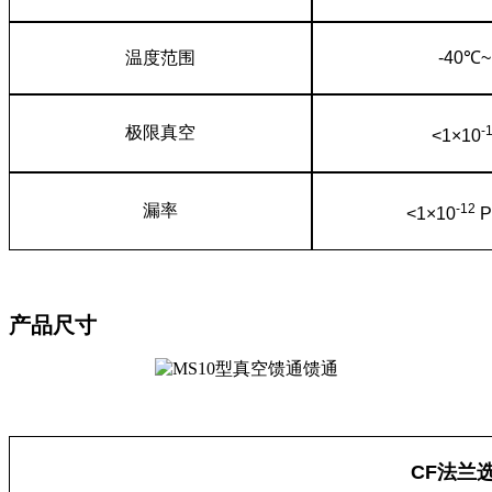
温度范围
-40℃
极限真空
-
<1×10
漏率
-12
<1×10
P
产品尺寸
CF法兰