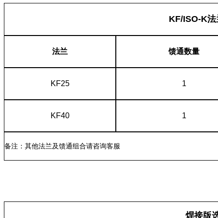
KF/ISO-
法兰
馈通数量
KF25
1
KF40
1
备注：其他法兰及馈通组合请咨询客服
焊接版