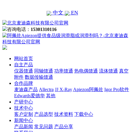
中文
EN
咨询电话：
15301310116
网站首页
自主产品
仪器馈通
同轴馈通
功率馈通
热电偶馈通
流体馈通
真空
附件
数据传输馈通
合作品牌
麦迪森产品
Allectra
JJ X-Ray
Apiezon阿佩佐
Igor Pro软件
Edwards爱德华
其他
产研中心
技术中心
客户定制
产品选型
技术资料
下载中心
新闻中心
产品新闻
常见问题
产品分享