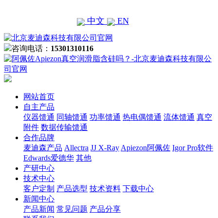
中文
EN
咨询电话：
15301310116
网站首页
自主产品
仪器馈通
同轴馈通
功率馈通
热电偶馈通
流体馈通
真空
附件
数据传输馈通
合作品牌
麦迪森产品
Allectra
JJ X-Ray
Apiezon阿佩佐
Igor Pro软件
Edwards爱德华
其他
产研中心
技术中心
客户定制
产品选型
技术资料
下载中心
新闻中心
产品新闻
常见问题
产品分享