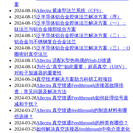
案
2024-08-16
Allectra 紧凑型法兰系统（CFS）
2024-08-15
泛半导体铝合金腔体法兰解决方案（序）
2024-08-15
泛半导体铝合金腔体法兰解决方案（一）：
钛法兰与铝合金颈部组合方案
2024-08-15
泛半导体铝合金腔体法兰解决方案（二）：
铝合金与不锈钢复合合金法兰
2024-08-15
泛半导体铝合金腔体法兰解决方案（三）：O
圈密封真空法兰
2024-08-15
Allectra 适配K型热电偶的Sub-D馈通
2024-08-14
为什么“真空”如此重要：超高真空（UHV）
对粒子加速器的重要性
2024-06-24
真空技术解决方案助力科研工程项目
2024-03-28
Allectra 真空馈通Feedthrough连接器故障排
查：常见问题及解决方法
2024-03-28
Allectra 真空馈通Feedthrough如何处理信号衰
减和干扰？
2024-03-27
Allectra 真空馈通feedthrough的制造材料有哪
些选择？
2024-03-26
Allectra 真空馈通Feedthrough的种类有哪些？
2024-03-25
如何解决真空连接器feedthrough中电介质老化