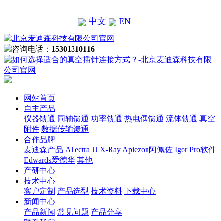
中文
EN
咨询电话：
15301310116
网站首页
自主产品
仪器馈通
同轴馈通
功率馈通
热电偶馈通
流体馈通
真空
附件
数据传输馈通
合作品牌
麦迪森产品
Allectra
JJ X-Ray
Apiezon阿佩佐
Igor Pro软件
Edwards爱德华
其他
产研中心
技术中心
客户定制
产品选型
技术资料
下载中心
新闻中心
产品新闻
常见问题
产品分享