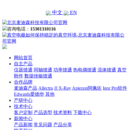
中文
EN
咨询电话：
15301310116
网站首页
自主产品
仪器馈通
同轴馈通
功率馈通
热电偶馈通
流体馈通
真空
附件
数据传输馈通
合作品牌
麦迪森产品
Allectra
JJ X-Ray
Apiezon阿佩佐
Igor Pro软件
Edwards爱德华
其他
产研中心
技术中心
客户定制
产品选型
技术资料
下载中心
新闻中心
产品新闻
常见问题
产品分享