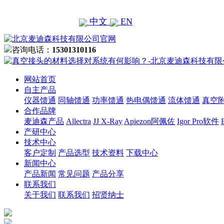
中文
EN
咨询电话：
15301310116
网站首页
自主产品
仪器馈通
同轴馈通
功率馈通
热电偶馈通
流体馈通
真空
合作品牌
麦迪森产品
Allectra
JJ X-Ray
Apiezon阿佩佐
Igor Pro软件
产研中心
技术中心
客户定制
产品选型
技术资料
下载中心
新闻中心
产品新闻
常见问题
产品分享
联系我们
关于我们
联系我们
招贤纳士