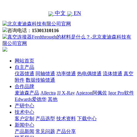
中文
EN
咨询电话：
15301310116
网站首页
自主产品
仪器馈通
同轴馈通
功率馈通
热电偶馈通
流体馈通
真空
附件
数据传输馈通
合作品牌
麦迪森产品
Allectra
JJ X-Ray
Apiezon阿佩佐
Igor Pro软件
Edwards爱德华
其他
产研中心
技术中心
客户定制
产品选型
技术资料
下载中心
新闻中心
产品新闻
常见问题
产品分享