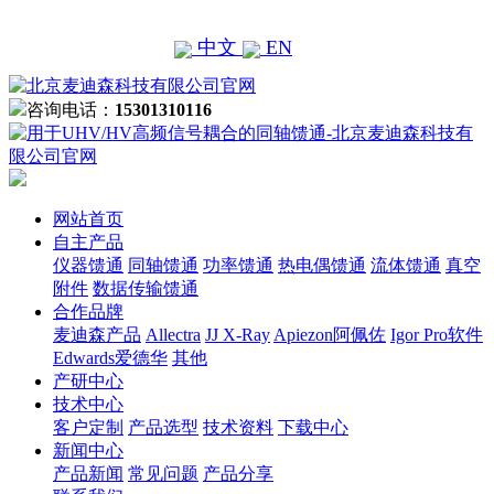
中文
EN
咨询电话：
15301310116
网站首页
自主产品
仪器馈通
同轴馈通
功率馈通
热电偶馈通
流体馈通
真空
附件
数据传输馈通
合作品牌
麦迪森产品
Allectra
JJ X-Ray
Apiezon阿佩佐
Igor Pro软件
Edwards爱德华
其他
产研中心
技术中心
客户定制
产品选型
技术资料
下载中心
新闻中心
产品新闻
常见问题
产品分享