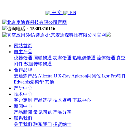
中文
EN
咨询电话：
15301310116
网站首页
自主产品
仪器馈通
同轴馈通
功率馈通
热电偶馈通
流体馈通
真空
附件
数据传输馈通
合作品牌
麦迪森产品
Allectra
JJ X-Ray
Apiezon阿佩佐
Igor Pro软件
Edwards爱德华
其他
产研中心
技术中心
客户定制
产品选型
技术资料
下载中心
新闻中心
产品新闻
常见问题
产品分享
联系我们
关于我们
联系我们
招贤纳士