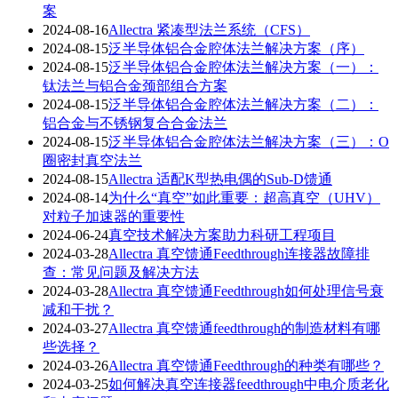
案
2024-08-16
Allectra 紧凑型法兰系统（CFS）
2024-08-15
泛半导体铝合金腔体法兰解决方案（序）
2024-08-15
泛半导体铝合金腔体法兰解决方案（一）：
钛法兰与铝合金颈部组合方案
2024-08-15
泛半导体铝合金腔体法兰解决方案（二）：
铝合金与不锈钢复合合金法兰
2024-08-15
泛半导体铝合金腔体法兰解决方案（三）：O
圈密封真空法兰
2024-08-15
Allectra 适配K型热电偶的Sub-D馈通
2024-08-14
为什么“真空”如此重要：超高真空（UHV）
对粒子加速器的重要性
2024-06-24
真空技术解决方案助力科研工程项目
2024-03-28
Allectra 真空馈通Feedthrough连接器故障排
查：常见问题及解决方法
2024-03-28
Allectra 真空馈通Feedthrough如何处理信号衰
减和干扰？
2024-03-27
Allectra 真空馈通feedthrough的制造材料有哪
些选择？
2024-03-26
Allectra 真空馈通Feedthrough的种类有哪些？
2024-03-25
如何解决真空连接器feedthrough中电介质老化