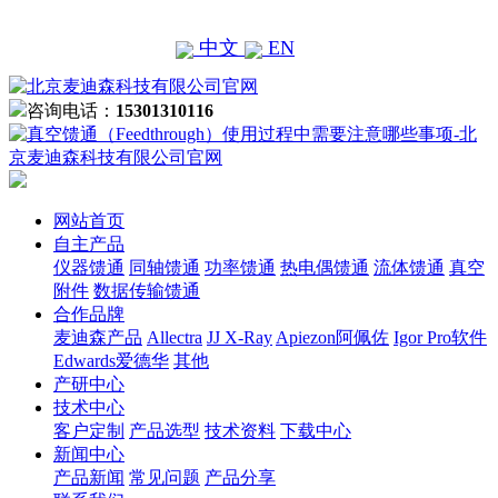
中文
EN
咨询电话：
15301310116
网站首页
自主产品
仪器馈通
同轴馈通
功率馈通
热电偶馈通
流体馈通
真空
附件
数据传输馈通
合作品牌
麦迪森产品
Allectra
JJ X-Ray
Apiezon阿佩佐
Igor Pro软件
Edwards爱德华
其他
产研中心
技术中心
客户定制
产品选型
技术资料
下载中心
新闻中心
产品新闻
常见问题
产品分享