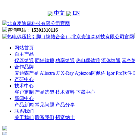
中文
EN
咨询电话：
15301310116
网站首页
自主产品
仪器馈通
同轴馈通
功率馈通
热电偶馈通
流体馈通
真空
合作品牌
麦迪森产品
Allectra
JJ X-Ray
Apiezon阿佩佐
Igor Pro软件
产研中心
技术中心
客户定制
产品选型
技术资料
下载中心
新闻中心
产品新闻
常见问题
产品分享
联系我们
关于我们
联系我们
招贤纳士