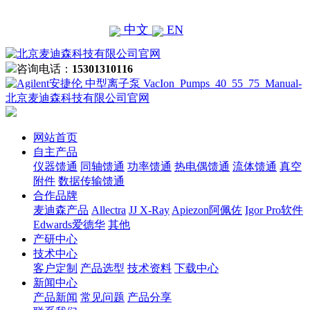
中文
EN
咨询电话：
15301310116
网站首页
自主产品
仪器馈通
同轴馈通
功率馈通
热电偶馈通
流体馈通
真空
附件
数据传输馈通
合作品牌
麦迪森产品
Allectra
JJ X-Ray
Apiezon阿佩佐
Igor Pro软件
Edwards爱德华
其他
产研中心
技术中心
客户定制
产品选型
技术资料
下载中心
新闻中心
产品新闻
常见问题
产品分享