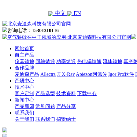
中文
EN
咨询电话：
15301310116
网站首页
自主产品
仪器馈通
同轴馈通
功率馈通
热电偶馈通
流体馈通
真空
合作品牌
麦迪森产品
Allectra
JJ X-Ray
Apiezon阿佩佐
Igor Pro软件
产研中心
技术中心
客户定制
产品选型
技术资料
下载中心
新闻中心
产品新闻
常见问题
产品分享
联系我们
关于我们
联系我们
招贤纳士