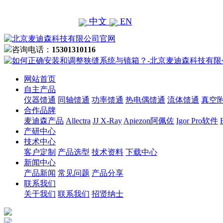
中文
EN
咨询电话：
15301310116
网站首页
自主产品
仪器馈通
同轴馈通
功率馈通
热电偶馈通
流体馈通
真空
合作品牌
麦迪森产品
Allectra
JJ X-Ray
Apiezon阿佩佐
Igor Pro软件
产研中心
技术中心
客户定制
产品选型
技术资料
下载中心
新闻中心
产品新闻
常见问题
产品分享
联系我们
关于我们
联系我们
招贤纳士