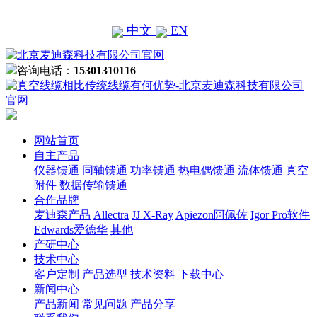
中文
EN
咨询电话：
15301310116
网站首页
自主产品
仪器馈通
同轴馈通
功率馈通
热电偶馈通
流体馈通
真空
附件
数据传输馈通
合作品牌
麦迪森产品
Allectra
JJ X-Ray
Apiezon阿佩佐
Igor Pro软件
Edwards爱德华
其他
产研中心
技术中心
客户定制
产品选型
技术资料
下载中心
新闻中心
产品新闻
常见问题
产品分享