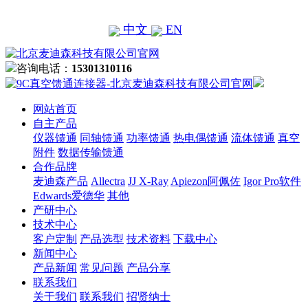
中文
EN
咨询电话：
15301310116
网站首页
自主产品
仪器馈通
同轴馈通
功率馈通
热电偶馈通
流体馈通
真空
附件
数据传输馈通
合作品牌
麦迪森产品
Allectra
JJ X-Ray
Apiezon阿佩佐
Igor Pro软件
Edwards爱德华
其他
产研中心
技术中心
客户定制
产品选型
技术资料
下载中心
新闻中心
产品新闻
常见问题
产品分享
联系我们
关于我们
联系我们
招贤纳士