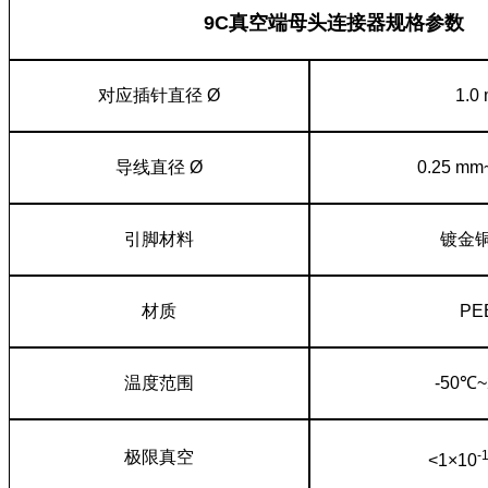
9C真空端母头连接器规格参数
对应插针直径 Ø
1.0
导线直径 Ø
0.25 mm
引脚材料
镀金
材质
PE
温度范围
-50℃
极限真空
-
<1×10